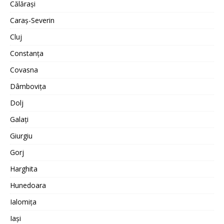
Călărași
Caraș-Severin
Cluj
Constanța
Covasna
Dâmbovița
Dolj
Galați
Giurgiu
Gorj
Harghita
Hunedoara
Ialomița
Iași