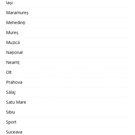
Iași
Maramureș
Mehedinți
Mureș
Muzică
Național
Neamț
Olt
Prahova
Sălaj
Satu Mare
Sibiu
Sport
Suceava