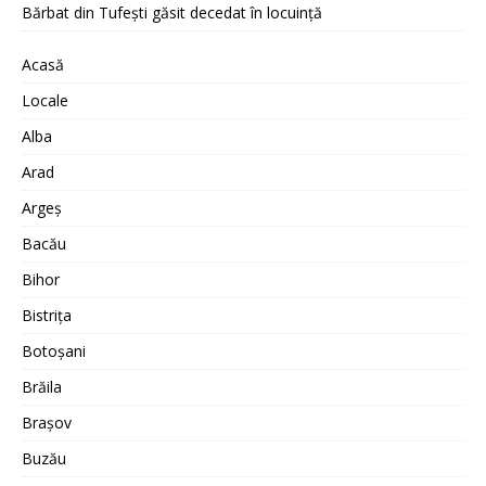
Bărbat din Tufești găsit decedat în locuință
Acasă
Locale
Alba
Arad
Argeș
Bacău
Bihor
Bistrița
Botoșani
Brăila
Brașov
Buzău