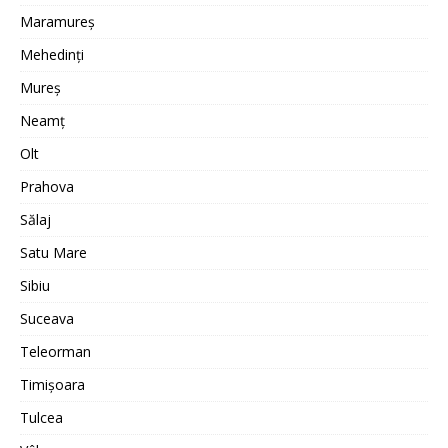
Maramureș
Mehedinți
Mureș
Neamț
Olt
Prahova
Sălaj
Satu Mare
Sibiu
Suceava
Teleorman
Timișoara
Tulcea