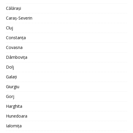
Călărași
Caraș-Severin
Cluj
Constanța
Covasna
Dâmbovița
Dolj
Galați
Giurgiu
Gorj
Harghita
Hunedoara
Ialomița