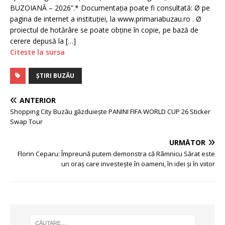
BUZOIANĂ – 2026”.* Documentația poate fi consultată: Ø pe
pagina de internet a instituţiei, la www.primariabuzau.ro . Ø
proiectul de hotărâre se poate obţine în copie, pe bază de
cerere depusă la […]
Citeste la sursa
ȘTIRI BUZĂU
ANTERIOR
Shopping City Buzău găzduiește PANINI FIFA WORLD CUP 26 Sticker
Swap Tour
URMĂTOR
Florin Ceparu: Împreună putem demonstra că Râmnicu Sărat este
un oraș care investește în oameni, în idei și în viitor