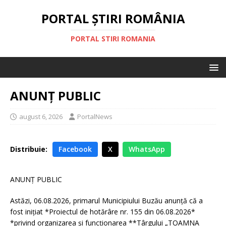
PORTAL ȘTIRI ROMÂNIA
PORTAL STIRI ROMANIA
ANUNȚ PUBLIC
august 6, 2026
PortalNews
Distribuie:
Facebook
X
WhatsApp
ANUNȚ PUBLIC
Astăzi, 06.08.2026, primarul Municipiului Buzău anunță că a
fost inițiat *Proiectul de hotărâre nr. 155 din 06.08.2026*
*privind organizarea şi funcţionarea **Târgului „TOAMNA